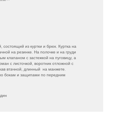
состоящий из куртки и брюк. Куртка на
ачной на резинке. На полочке и на груди
ым клапаном с застежкой на пуговицу, а
рман с листочкой, воротник отложной с
кав втачной, длинный на манжете.
 по бокам и защипами по передним
рдин